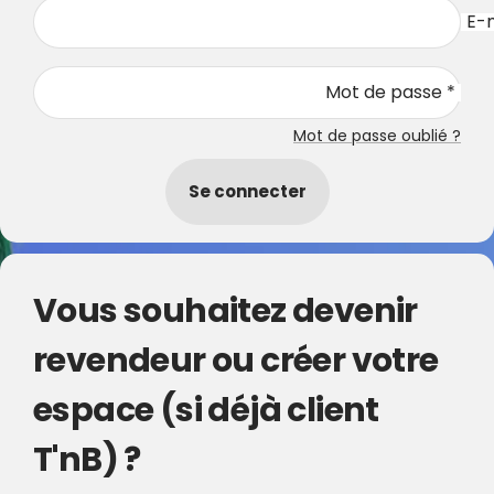
E-m
Mot de passe *
Mot de passe oublié ?
Se connecter
Vous souhaitez devenir
revendeur ou créer votre
espace (si déjà client
T'nB) ?