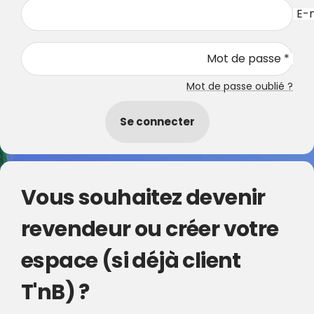
E-m
Mot de passe *
Mot de passe oublié ?
Se connecter
Vous souhaitez devenir
revendeur ou créer votre
espace (si déjà client
T'nB) ?