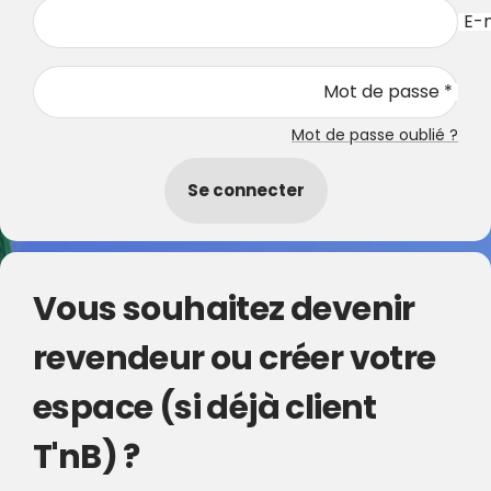
E-m
Mot de passe *
Mot de passe oublié ?
Se connecter
Vous souhaitez devenir
revendeur ou créer votre
espace (si déjà client
T'nB) ?