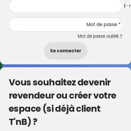
E-m
Mot de passe *
Mot de passe oublié ?
Se connecter
Vous souhaitez devenir
revendeur ou créer votre
espace (si déjà client
T'nB) ?