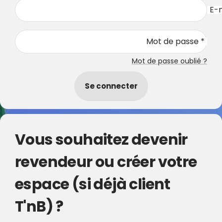
E-m
Mot de passe *
Mot de passe oublié ?
Se connecter
Vous souhaitez devenir
revendeur ou créer votre
espace (si déjà client
T'nB) ?