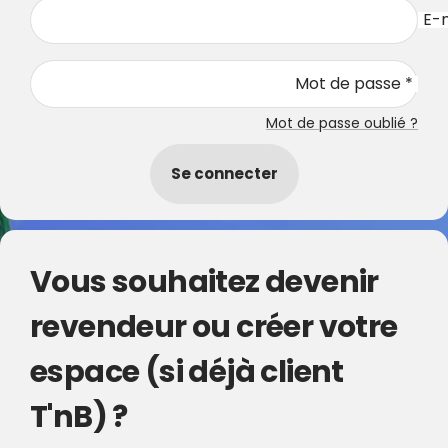
E-m
Mot de passe *
Mot de passe oublié ?
Se connecter
Vous souhaitez devenir
revendeur ou créer votre
espace (si déjà client
T'nB) ?