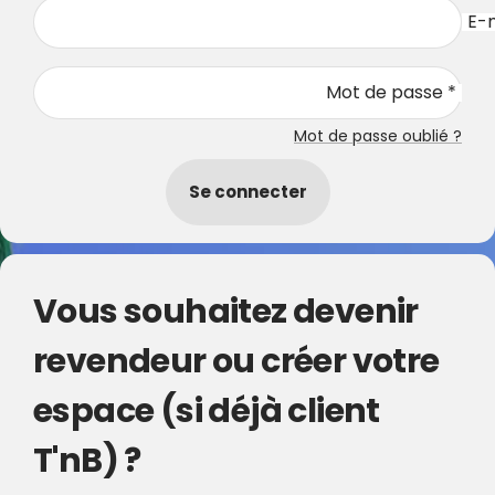
E-m
Mot de passe *
Mot de passe oublié ?
Se connecter
Vous souhaitez devenir
revendeur ou créer votre
espace (si déjà client
T'nB) ?