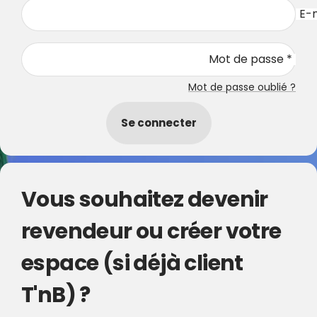
E-m
Mot de passe *
Mot de passe oublié ?
Se connecter
Vous souhaitez devenir
revendeur ou créer votre
espace (si déjà client
T'nB) ?