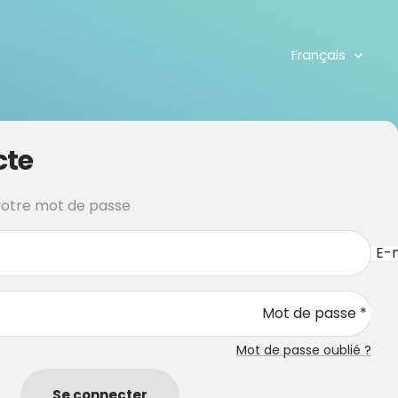
Langue
Français
cte
 votre mot de passe
E-m
Mot de passe *
Mot de passe oublié ?
Se connecter