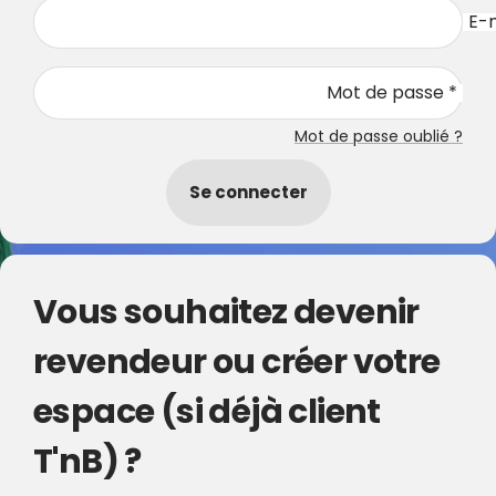
E-m
Mot de passe *
Mot de passe oublié ?
Se connecter
Vous souhaitez devenir
revendeur ou créer votre
espace (si déjà client
T'nB) ?