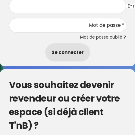
E-m
Mot de passe *
Mot de passe oublié ?
Se connecter
Vous souhaitez devenir
revendeur ou créer votre
espace (si déjà client
T'nB) ?