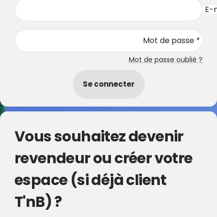
E-m
Mot de passe *
Mot de passe oublié ?
Se connecter
Vous souhaitez devenir
revendeur ou créer votre
espace (si déjà client
T'nB) ?