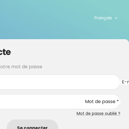
Langue
Français
cte
 votre mot de passe
E-m
Mot de passe *
Mot de passe oublié ?
Se connecter