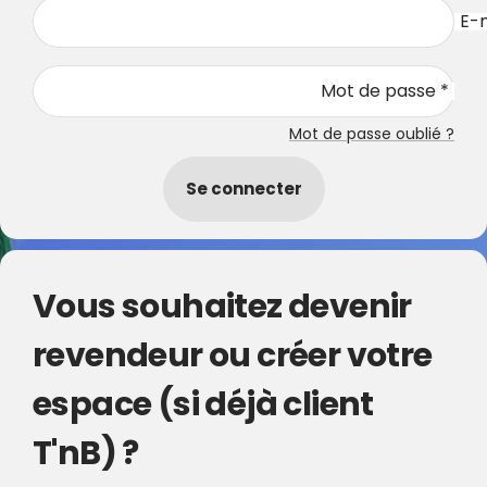
E-m
Mot de passe *
Mot de passe oublié ?
Se connecter
Vous souhaitez devenir
revendeur ou créer votre
espace (si déjà client
T'nB) ?