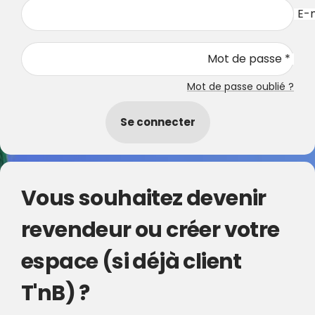
E-m
Mot de passe *
Mot de passe oublié ?
Se connecter
Vous souhaitez devenir
revendeur ou créer votre
espace (si déjà client
T'nB) ?