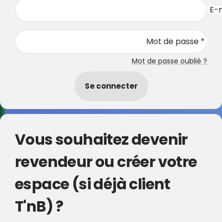
E-m
Mot de passe *
Mot de passe oublié ?
Se connecter
Vous souhaitez devenir
revendeur ou créer votre
espace (si déjà client
T'nB) ?