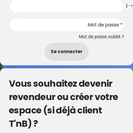
E-m
Mot de passe *
Mot de passe oublié ?
Se connecter
Vous souhaitez devenir
revendeur ou créer votre
espace (si déjà client
T'nB) ?