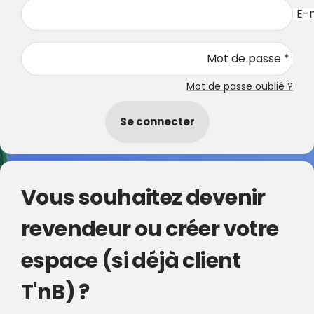
E-m
Mot de passe *
Mot de passe oublié ?
Se connecter
Vous souhaitez devenir
revendeur ou créer votre
espace (si déjà client
T'nB) ?