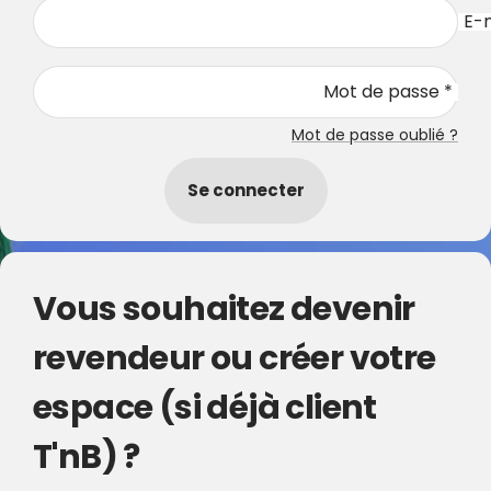
E-m
Mot de passe *
Mot de passe oublié ?
Se connecter
Vous souhaitez devenir
revendeur ou créer votre
espace (si déjà client
T'nB) ?