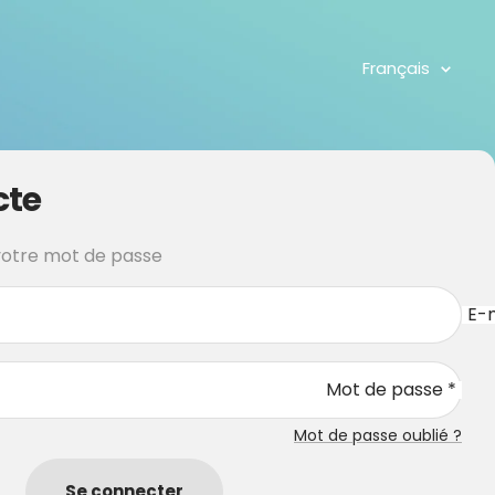
Langue
Français
cte
 votre mot de passe
E-m
Mot de passe *
Mot de passe oublié ?
Se connecter