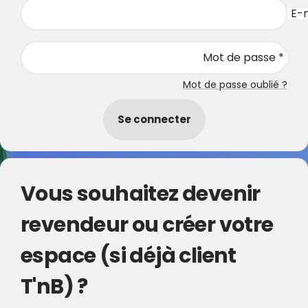
E-m
Mot de passe *
Mot de passe oublié ?
Se connecter
Vous souhaitez devenir
revendeur ou créer votre
espace (si déjà client
T'nB) ?