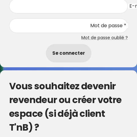
E-m
Mot de passe *
Mot de passe oublié ?
Se connecter
Vous souhaitez devenir
revendeur ou créer votre
espace (si déjà client
T'nB) ?