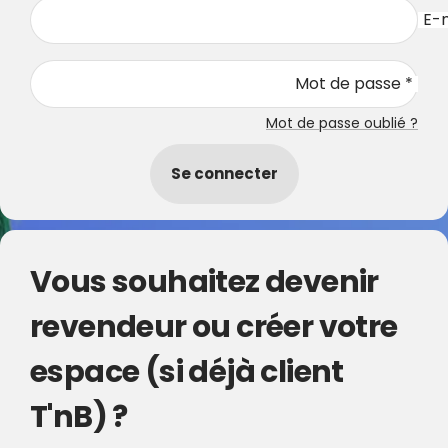
E-m
Mot de passe *
Mot de passe oublié ?
Se connecter
Vous souhaitez devenir
revendeur ou créer votre
espace (si déjà client
T'nB) ?