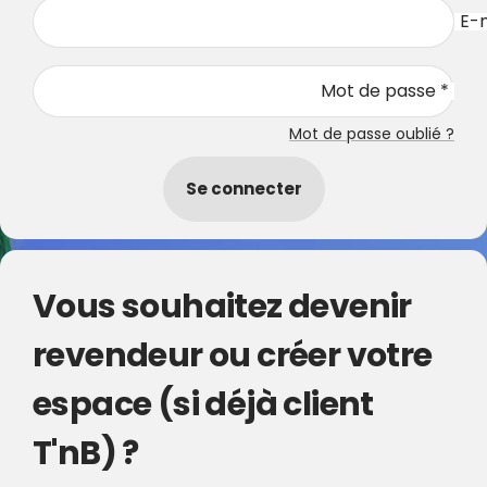
E-m
Mot de passe *
Mot de passe oublié ?
Se connecter
Vous souhaitez devenir
revendeur ou créer votre
espace (si déjà client
T'nB) ?