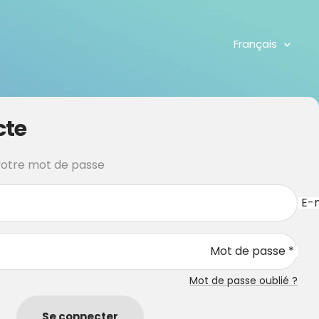
Langue
Français
cte
 votre mot de passe
E-m
Mot de passe *
Mot de passe oublié ?
Se connecter