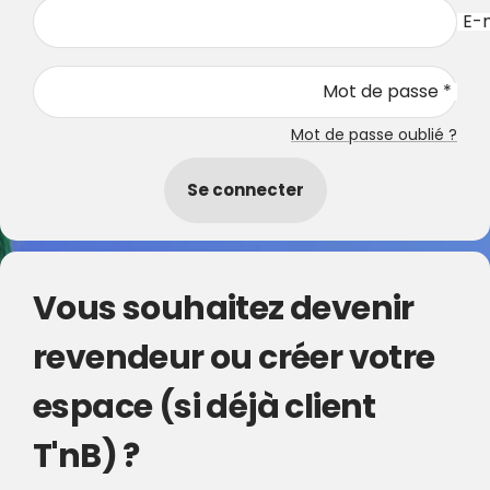
E-m
Mot de passe *
Mot de passe oublié ?
Se connecter
Vous souhaitez devenir
revendeur ou créer votre
espace (si déjà client
T'nB) ?