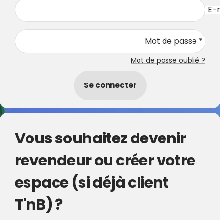
E-m
Mot de passe *
Mot de passe oublié ?
Se connecter
Vous souhaitez devenir
revendeur ou créer votre
espace (si déjà client
T'nB) ?