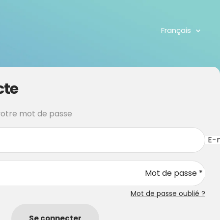
Langue
Français
cte
 votre mot de passe
E-m
Mot de passe *
Mot de passe oublié ?
Se connecter