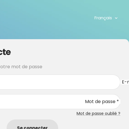
Langue
Français
cte
 votre mot de passe
E-m
Mot de passe *
Mot de passe oublié ?
Se connecter