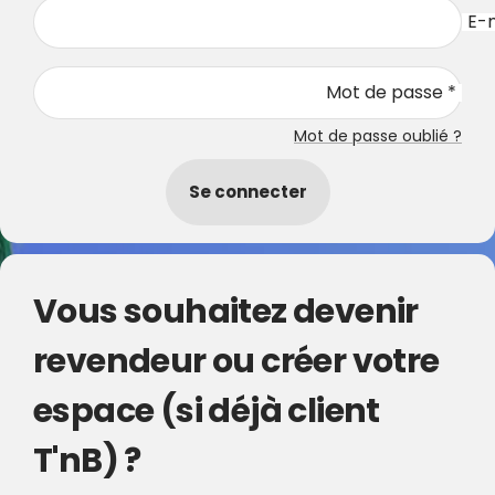
E-m
Mot de passe *
Mot de passe oublié ?
Se connecter
Vous souhaitez devenir
revendeur ou créer votre
espace (si déjà client
T'nB) ?