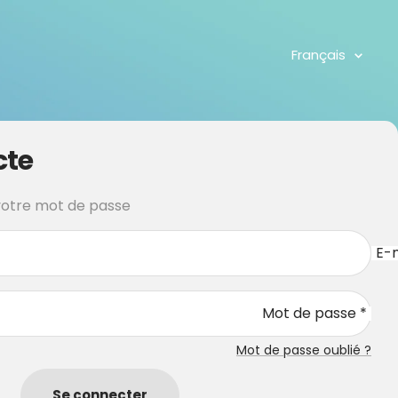
Langue
Français
cte
 votre mot de passe
E-m
Mot de passe *
Mot de passe oublié ?
Se connecter