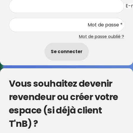
E-m
Mot de passe *
Mot de passe oublié ?
Se connecter
Vous souhaitez devenir
revendeur ou créer votre
espace (si déjà client
T'nB) ?